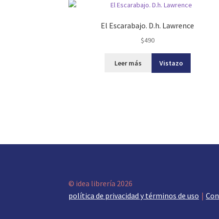
El Escarabajo. D.h. Lawrence
$
490
Leer más
Vistazo
© idea librería 2026
política de privacidad y términos de uso
Con