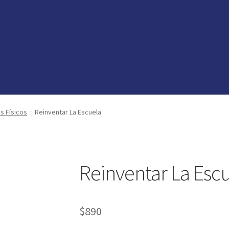
vedades
vedades
preguntas
preguntas
os Físicos
Reinventar La Escuela
Reinventar La Esc
$
890