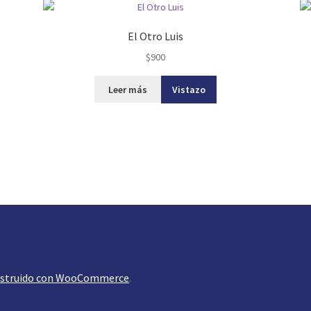
El Otro Luis
$
900
Leer más
Vistazo
struido con WooCommerce
.