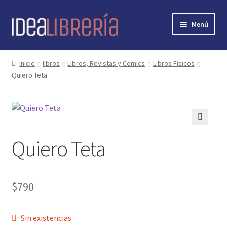
Ir
Ir
Menú
a
al
la
contenido
Inicio
navegación
Inicio
libros
Libros, Revistas y Comics
Libros Físicos
Quiero Teta
contacto
libros
mi cuenta
🔍
Quiero Teta
nosotros
novedades
$
790
preguntas
Sin existencias