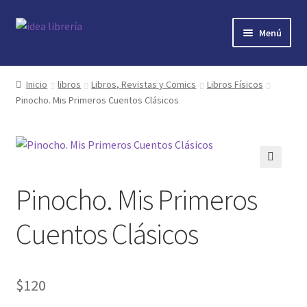
Ir
Ir
Menú
a
al
la
contenido
Inicio
navegación
Inicio
libros
Libros, Revistas y Comics
Libros Físicos
Pinocho. Mis Primeros Cuentos Clásicos
contacto
libros
mi cuenta
🔍
Pinocho. Mis Primeros
nosotros
Cuentos Clásicos
novedades
$
120
preguntas