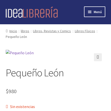
Ir
Ir
Menú
a
al
la
contenido
Inicio
navegación
Inicio
libros
Libros, Revistas y Comics
Libros Físicos
Pequeño León
contacto
libros
mi cuenta
🔍
Pequeño León
nosotros
novedades
$
980
preguntas
Sin existencias