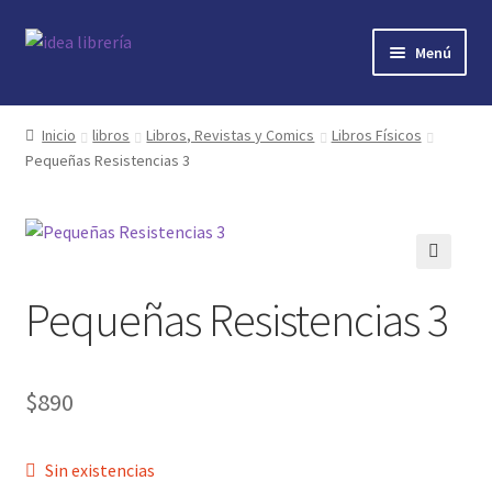
Ir
Ir
Menú
a
al
la
contenido
Inicio
navegación
Inicio
libros
Libros, Revistas y Comics
Libros Físicos
Pequeñas Resistencias 3
contacto
libros
mi cuenta
🔍
Pequeñas Resistencias 3
nosotros
novedades
$
890
preguntas
Sin existencias