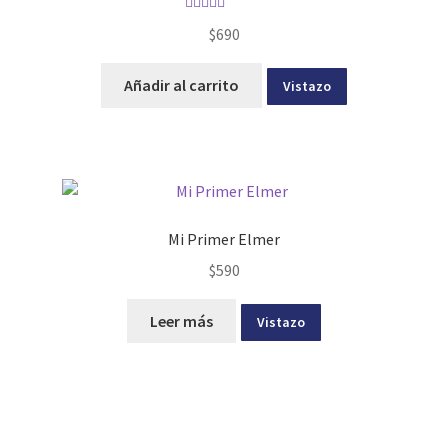
Valorado con
$
690
5.00
de 5
Añadir al carrito
Vistazo
Mi Primer Elmer
$
590
Leer más
Vistazo