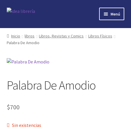
Ir
Ir
Menú
a
al
la
contenido
Inicio
navegación
Inicio
libros
Libros, Revistas y Comics
Libros Físicos
Palabra De Amodio
contacto
libros
mi cuenta
Palabra De Amodio
nosotros
novedades
$
700
preguntas
Sin existencias