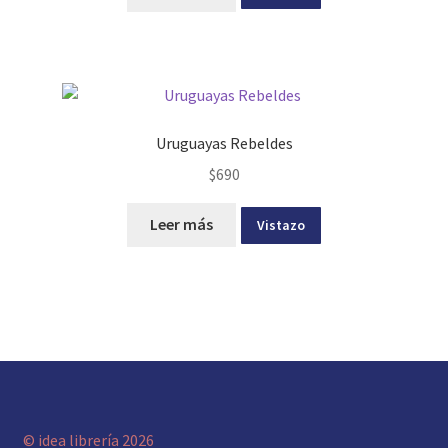
Uruguayas Rebeldes
$
690
Leer más
Vistazo
© idea librería 2026