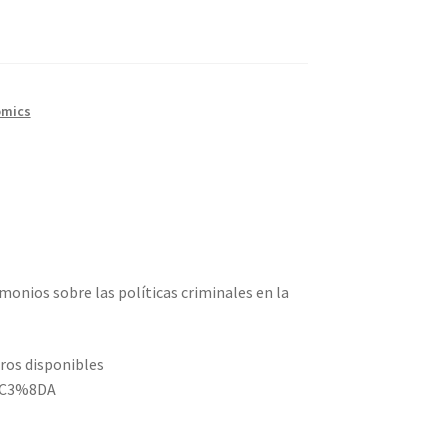
omics
monios sobre las políticas criminales en la
bros disponibles
%C3%8DA