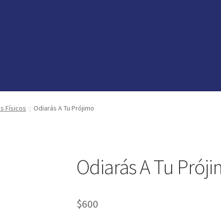
vedades
vedades
preguntas
preguntas
os Físicos
Odiarás A Tu Prójimo
Odiarás A Tu Prój
$
600