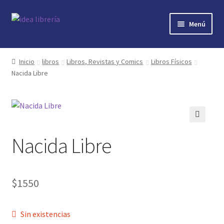
Ir
Ir
Menú
a
al
la
contenido
Inicio
navegación
Inicio
libros
Libros, Revistas y Comics
Libros Físicos
Nacida Libre
contacto
libros
mi cuenta
🔍
Nacida Libre
nosotros
novedades
$
1550
preguntas
Sin existencias