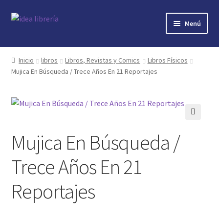
Ir
Ir
Menú
a
al
la
contenido
Inicio
navegación
Inicio
libros
Libros, Revistas y Comics
Libros Físicos
Mujica En Búsqueda / Trece Años En 21 Reportajes
contacto
libros
mi cuenta
🔍
Mujica En Búsqueda /
nosotros
Trece Años En 21
novedades
Reportajes
preguntas