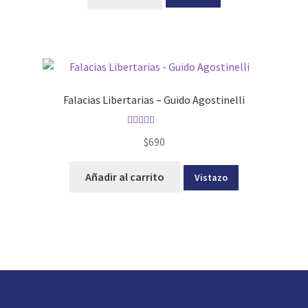
Falacias Libertarias – Guido Agostinelli
Valorado con
$
690
5.00
de 5
Añadir al carrito
Vistazo