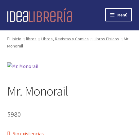
Ir
Ir
Menú
a
al
la
contenido
Inicio
navegación
Inicio
libros
Libros, Revistas y Comics
Libros Físicos
Mr.
Monorail
contacto
libros
mi cuenta
Mr. Monorail
nosotros
novedades
$
980
preguntas
Sin existencias