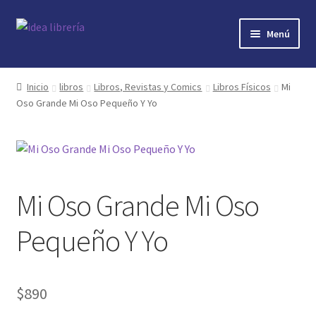
Ir
Ir
Menú
a
al
la
contenido
Inicio
navegación
Inicio
libros
Libros, Revistas y Comics
Libros Físicos
Mi
Oso Grande Mi Oso Pequeño Y Yo
contacto
libros
mi cuenta
Mi Oso Grande Mi Oso
nosotros
Pequeño Y Yo
novedades
$
890
preguntas