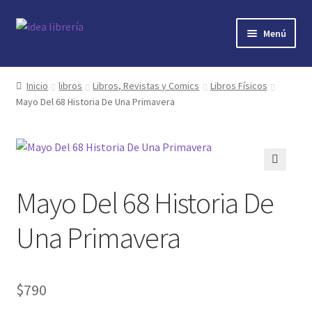
Ir
Ir
Menú
a
al
la
contenido
Inicio
navegación
Inicio
libros
Libros, Revistas y Comics
Libros Físicos
Mayo Del 68 Historia De Una Primavera
contacto
libros
mi cuenta
🔍
Mayo Del 68 Historia De
nosotros
Una Primavera
novedades
$
790
preguntas