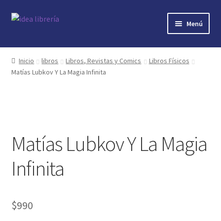
Ir
Ir
Menú
a
al
la
contenido
Inicio
navegación
Inicio
libros
Libros, Revistas y Comics
Libros Físicos
Matías Lubkov Y La Magia Infinita
contacto
libros
mi cuenta
Matías Lubkov Y La Magia
nosotros
Infinita
novedades
$
990
preguntas