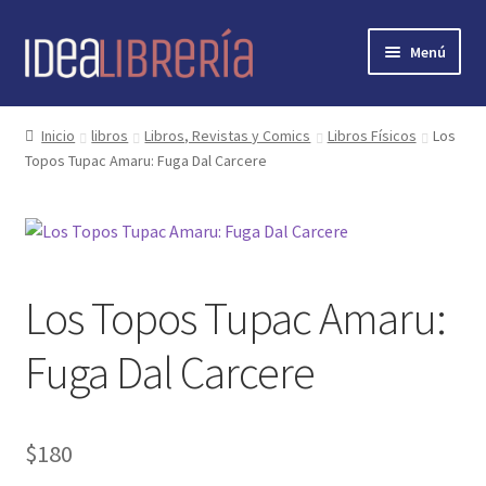
Ir
Ir
Menú
a
al
la
contenido
Inicio
navegación
Inicio
libros
Libros, Revistas y Comics
Libros Físicos
Los
Topos Tupac Amaru: Fuga Dal Carcere
contacto
libros
mi cuenta
Los Topos Tupac Amaru:
nosotros
Fuga Dal Carcere
novedades
$
180
preguntas