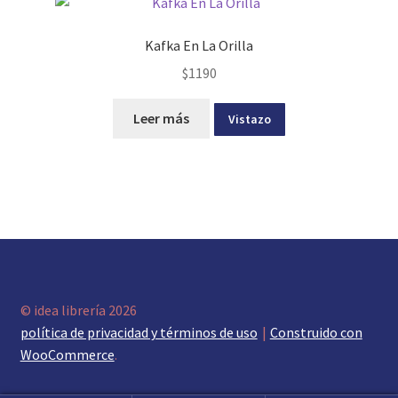
Kafka En La Orilla
$
1190
Leer más
Vistazo
© idea librería 2026
política de privacidad y términos de uso
Construido con
WooCommerce
.