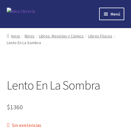
Ir
Ir
Menú
a
al
la
contenido
Inicio
navegación
Inicio
libros
Libros, Revistas y Comics
Libros Físicos
Lento En La Sombra
contacto
libros
mi cuenta
Lento En La Sombra
nosotros
novedades
$
1360
preguntas
Sin existencias