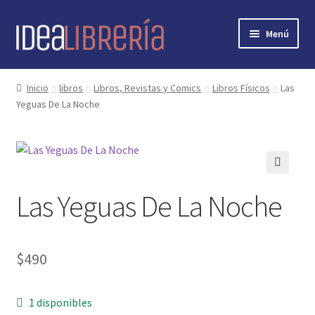
Ir
Ir
Menú
a
al
la
contenido
Inicio
navegación
Inicio
libros
Libros, Revistas y Comics
Libros Físicos
Las
Yeguas De La Noche
contacto
libros
mi cuenta
🔍
Las Yeguas De La Noche
nosotros
novedades
$
490
preguntas
1 disponibles