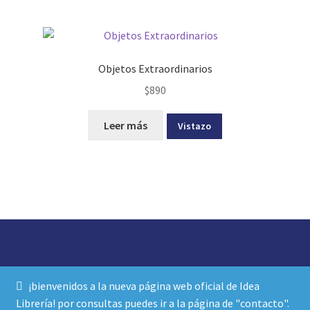
Objetos Extraordinarios
$
890
Leer más
Vistazo
© idea librería 2026
¡bienvenidos a la nueva página web oficial de Idea
política de privacidad y términos de uso
Construido con
Librería! por consultas puedes ir a la página de "contacto".
WooCommerce
.