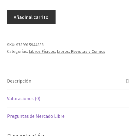
Las
Añadir al carrito
Yeguas
De
La
Noche
SKU:
9789915944838
Categorías:
Libros Físicos
,
Libros, Revistas y Comics
cantidad
Descripción
Valoraciones (0)
Preguntas de Mercado Libre