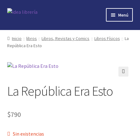
Ir
Ir
Menú
a
al
la
contenido
Inicio
navegación
Inicio
libros
Libros, Revistas y Comics
Libros Físicos
La
República Era Esto
contacto
libros
mi cuenta
🔍
La República Era Esto
nosotros
novedades
$
790
preguntas
Sin existencias