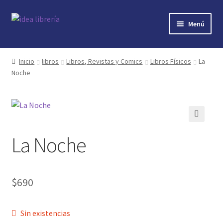
Ir
Ir
Menú
a
al
la
contenido
Inicio
navegación
Inicio
libros
Libros, Revistas y Comics
Libros Físicos
La
Noche
contacto
libros
mi cuenta
🔍
La Noche
nosotros
novedades
$
690
preguntas
Sin existencias