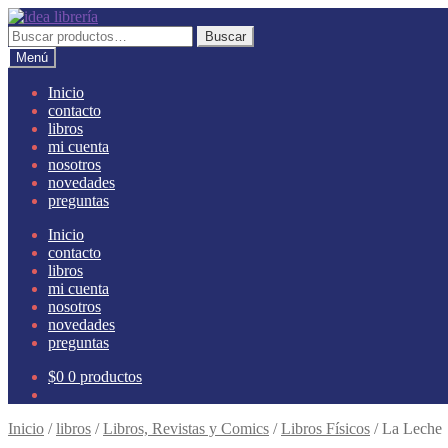
Ir
Ir
a
al
Buscar
Buscar
la
contenido
por:
Menú
navegación
Inicio
contacto
libros
mi cuenta
nosotros
novedades
preguntas
Inicio
contacto
libros
mi cuenta
nosotros
novedades
preguntas
$
0
0 productos
Inicio
/
libros
/
Libros, Revistas y Comics
/
Libros Físicos
/
La Leche