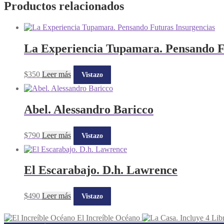
Productos relacionados
La Experiencia Tupamara. Pensando F
$
350
Leer más
Vistazo
Abel. Alessandro Baricco
$
790
Leer más
Vistazo
El Escarabajo. D.h. Lawrence
$
490
Leer más
Vistazo
El Increíble Océano