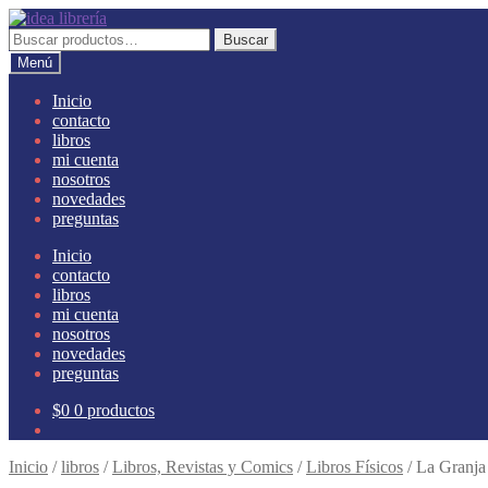
Ir
Ir
a
al
Buscar
Buscar
la
contenido
por:
Menú
navegación
Inicio
contacto
libros
mi cuenta
nosotros
novedades
preguntas
Inicio
contacto
libros
mi cuenta
nosotros
novedades
preguntas
$
0
0 productos
Inicio
/
libros
/
Libros, Revistas y Comics
/
Libros Físicos
/
La Granja