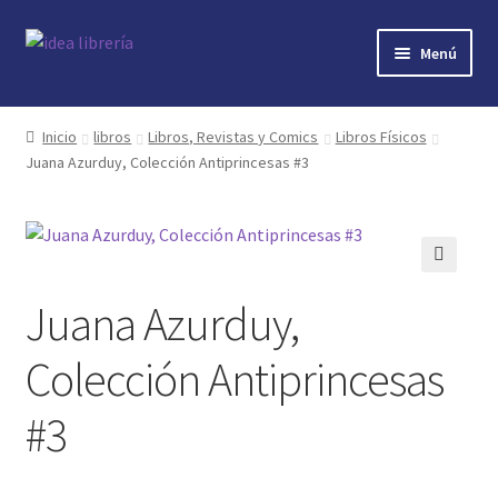
Ir
Ir
Menú
a
al
la
contenido
Inicio
navegación
Inicio
libros
Libros, Revistas y Comics
Libros Físicos
Juana Azurduy, Colección Antiprincesas #3
contacto
libros
mi cuenta
🔍
Juana Azurduy,
nosotros
Colección Antiprincesas
novedades
#3
preguntas