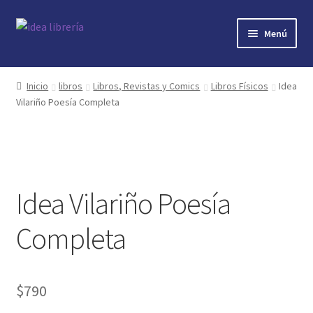
Ir
Ir
Menú
a
al
la
contenido
Inicio
navegación
Inicio
libros
Libros, Revistas y Comics
Libros Físicos
Idea
Vilariño Poesía Completa
contacto
libros
mi cuenta
Idea Vilariño Poesía
nosotros
Completa
novedades
$
790
preguntas