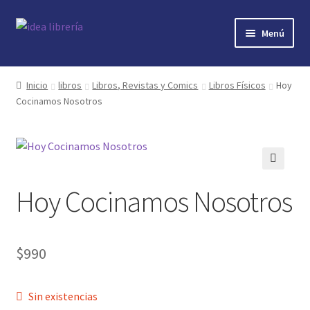
Ir
Ir
Menú
a
al
la
contenido
Inicio
navegación
Inicio
libros
Libros, Revistas y Comics
Libros Físicos
Hoy
Cocinamos Nosotros
contacto
libros
mi cuenta
🔍
Hoy Cocinamos Nosotros
nosotros
novedades
$
990
preguntas
Sin existencias