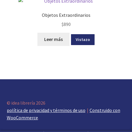
Objetos Extraordinarios
$
890
Leer más
Vistazo
© idea librería 2026
política de privacidad y términos de uso
Construido con
WooCommerce
.