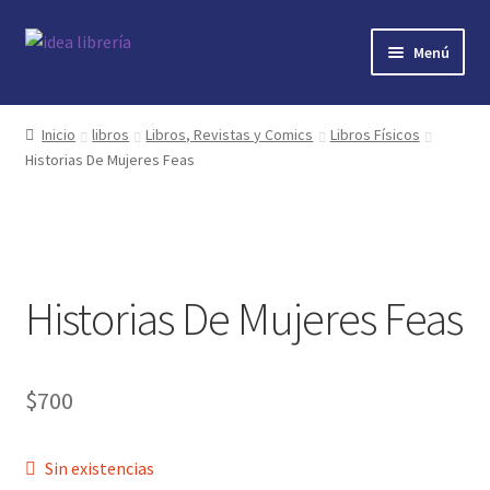
Ir
Ir
Menú
a
al
la
contenido
Inicio
navegación
Inicio
libros
Libros, Revistas y Comics
Libros Físicos
Historias De Mujeres Feas
contacto
libros
mi cuenta
Historias De Mujeres Feas
nosotros
novedades
$
700
preguntas
Sin existencias