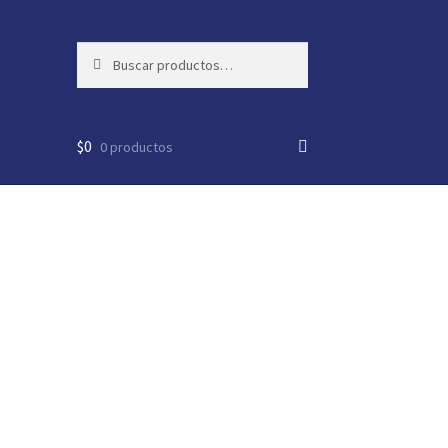
Buscar
Buscar
por:
$
0
0 productos