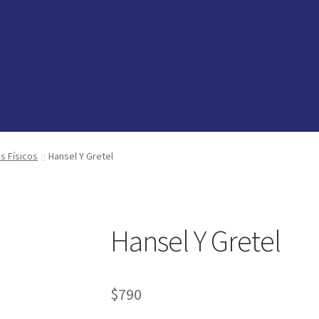
vedades
vedades
preguntas
preguntas
os Físicos
Hansel Y Gretel
Hansel Y Gretel
$
790