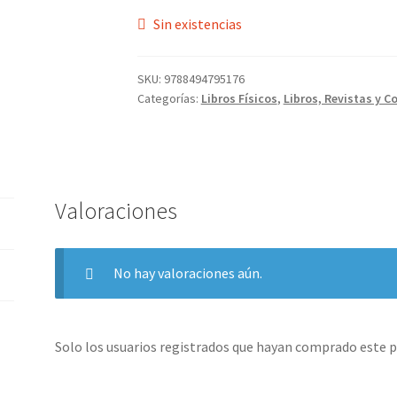
Sin existencias
SKU:
9788494795176
Categorías:
Libros Físicos
,
Libros, Revistas y C
Valoraciones
No hay valoraciones aún.
Solo los usuarios registrados que hayan comprado este 