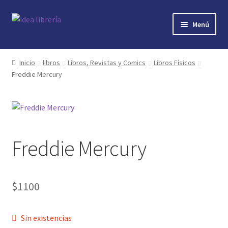
Ir
Ir
Menú
a
al
la
contenido
Inicio
navegación
Inicio
libros
Libros, Revistas y Comics
Libros Físicos
Freddie Mercury
contacto
libros
mi cuenta
Freddie Mercury
nosotros
novedades
$
1100
preguntas
Sin existencias