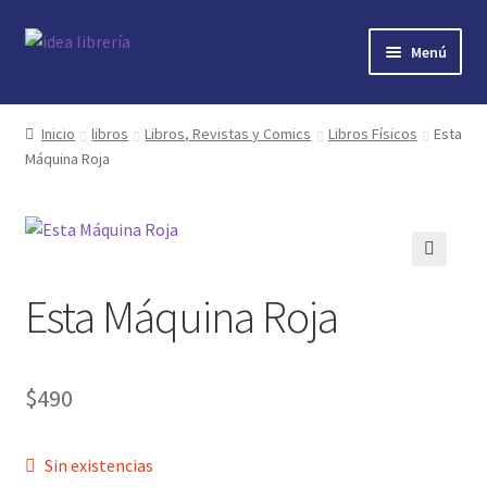
Ir
Ir
Menú
a
al
la
contenido
Inicio
navegación
Inicio
libros
Libros, Revistas y Comics
Libros Físicos
Esta
Máquina Roja
contacto
libros
mi cuenta
🔍
Esta Máquina Roja
nosotros
novedades
$
490
preguntas
Sin existencias