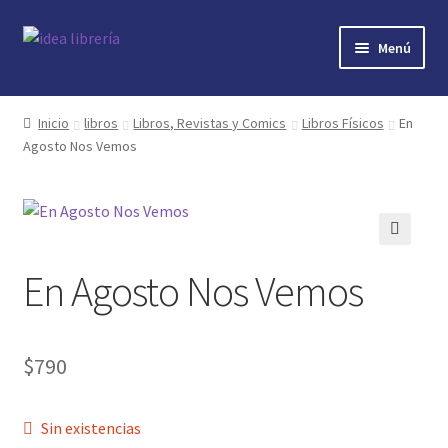
Ir
Ir
Menú
a
al
la
contenido
Inicio
navegación
Inicio
libros
Libros, Revistas y Comics
Libros Físicos
En
Agosto Nos Vemos
contacto
libros
mi cuenta
🔍
En Agosto Nos Vemos
nosotros
novedades
$
790
preguntas
Sin existencias