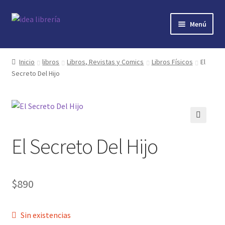
Ir
Ir
Menú
a
al
la
contenido
Inicio
navegación
Inicio
libros
Libros, Revistas y Comics
Libros Físicos
El
Secreto Del Hijo
contacto
libros
mi cuenta
🔍
El Secreto Del Hijo
nosotros
novedades
$
890
preguntas
Sin existencias