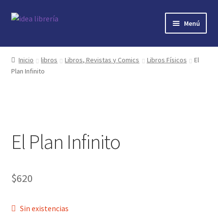
Ir
Ir
Menú
a
al
la
contenido
Inicio
navegación
Inicio
libros
Libros, Revistas y Comics
Libros Físicos
El
Plan Infinito
contacto
libros
mi cuenta
El Plan Infinito
nosotros
novedades
$
620
preguntas
Sin existencias