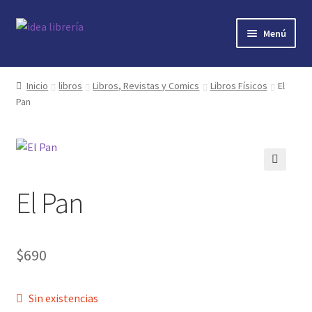
Ir
Ir
Menú
a
al
la
contenido
Inicio
navegación
Inicio
libros
Libros, Revistas y Comics
Libros Físicos
El
Pan
contacto
libros
mi cuenta
🔍
El Pan
nosotros
novedades
$
690
preguntas
Sin existencias