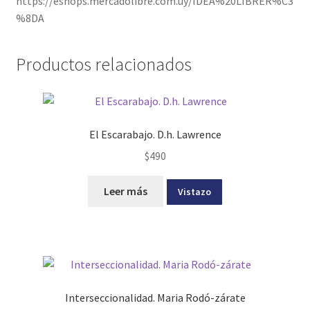
https://eshops.mercadolibre.com.uy/IDEA%20LIBRER%C3
%8DA
Productos relacionados
El Escarabajo. D.h. Lawrence
$
490
Leer más
Vistazo
Interseccionalidad. Maria Rodó-zárate