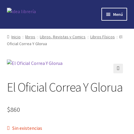
Ir
Ir
Menú
a
al
la
contenido
Inicio
navegación
Inicio
libros
Libros, Revistas y Comics
Libros Físicos
El
Oficial Correa Y Glorua
contacto
libros
mi cuenta
🔍
El Oficial Correa Y Glorua
nosotros
novedades
$
860
preguntas
Sin existencias