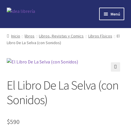
Ir
Ir
Menú
a
al
la
contenido
Inicio
navegación
Inicio
libros
Libros, Revistas y Comics
Libros Físicos
El
Libro De La Selva (con Sonidos)
contacto
libros
mi cuenta
🔍
El Libro De La Selva (con
nosotros
Sonidos)
novedades
$
590
preguntas