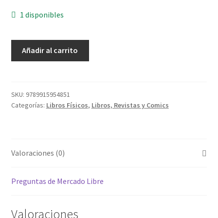
1 disponibles
El
Añadir al carrito
Libro
De
La
Selva
SKU:
9789915954851
Categorías:
Libros Físicos
,
Libros, Revistas y Comics
(con
Sonidos)
cantidad
Valoraciones (0)
Preguntas de Mercado Libre
Valoraciones