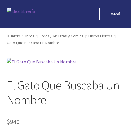
Ir
Ir
Menú
a
al
la
contenido
Inicio
navegación
Inicio
libros
Libros, Revistas y Comics
Libros Físicos
El
Gato Que Buscaba Un Nombre
contacto
libros
mi cuenta
El Gato Que Buscaba Un
nosotros
Nombre
novedades
$
940
preguntas