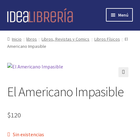
Ir
Ir
Menú
a
al
la
contenido
Inicio
navegación
Inicio
libros
Libros, Revistas y Comics
Libros Físicos
El
Americano Impasible
contacto
libros
mi cuenta
🔍
El Americano Impasible
nosotros
novedades
$
120
preguntas
Sin existencias