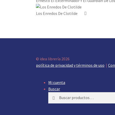
Ernesto El Exterminador Y El Guardián De Lo
Los Enredos De Clotilde
© idea librería 2026
política de privacidad y términos de uso
Con
Mi cuenta
Buscar
Buscar
Buscar
por: