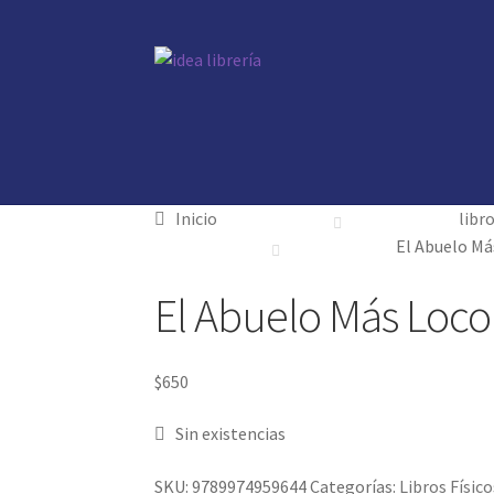
Ir
Ir
a
al
la
contenido
navegación
Inicio
Inicio
contacto
contacto
libros
libros
mi cuenta
mi cuenta
nosotros
nosotros
no
no
Inicio
libr
El Abuelo Má
El Abuelo Más Loc
$
650
Sin existencias
SKU:
9789974959644
Categorías:
Libros Físico