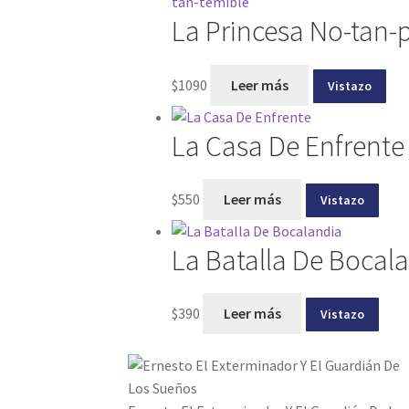
La Princesa No-tan-p
$
1090
Leer más
Vistazo
La Casa De Enfrente
$
550
Leer más
Vistazo
La Batalla De Bocal
$
390
Leer más
Vistazo