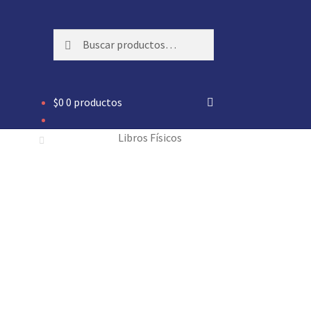
Buscar
Buscar
por:
$
0
0 productos
Libros Físicos