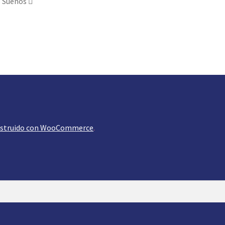
s Sueños
struido con WooCommerce
.