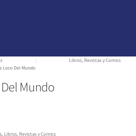
vedades
vedades
preguntas
preguntas
os
Libros, Revistas y Comics
s Loco Del Mundo
o Del Mundo
s
,
Libros, Revistas y Comics