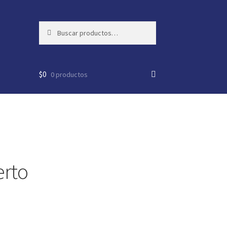
Buscar
Buscar
por:
$
0
0 productos
rto