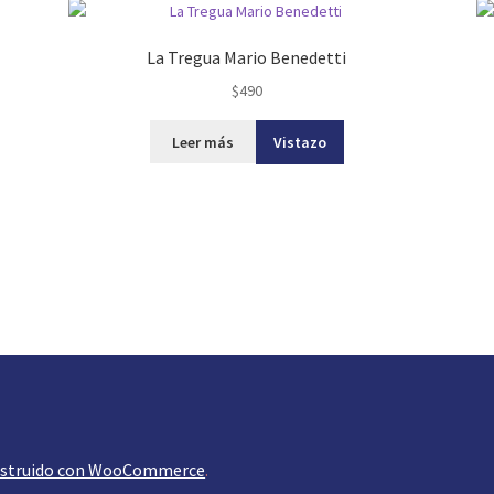
La Tregua Mario Benedetti
$
490
Leer más
Vistazo
struido con WooCommerce
.