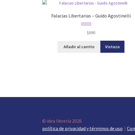
Falacias Libertarias – Guido Agostinelli
Valorado con
$
690
5.00
de 5
Añadir al carrito
Vistazo
© idea librería 2026
política de privacidad y términos de uso
Con