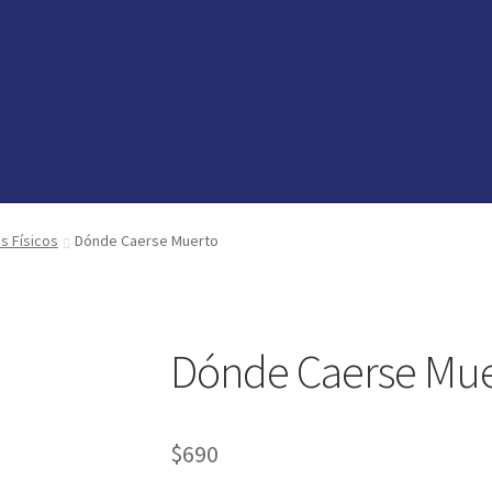
vedades
vedades
preguntas
preguntas
os Físicos
Dónde Caerse Muerto
Dónde Caerse Mue
$
690