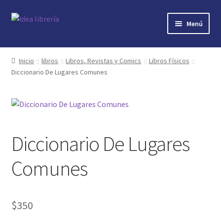
Ir
Ir
Menú
a
al
la
contenido
Inicio
navegación
Inicio
libros
Libros, Revistas y Comics
Libros Físicos
Diccionario De Lugares Comunes
contacto
libros
mi cuenta
Diccionario De Lugares
nosotros
Comunes
novedades
$
350
preguntas