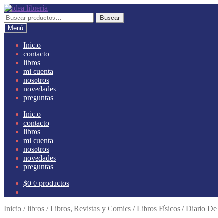
Ir
Ir
a
al
Buscar
Buscar
la
contenido
por:
Menú
navegación
Inicio
contacto
libros
mi cuenta
nosotros
novedades
preguntas
Inicio
contacto
libros
mi cuenta
nosotros
novedades
preguntas
$
0
0 productos
Inicio
/
libros
/
Libros, Revistas y Comics
/
Libros Físicos
/
Diario De