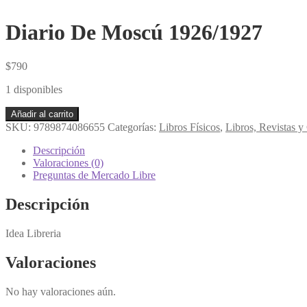
Diario De Moscú 1926/1927
$
790
1 disponibles
Diario
Añadir al carrito
De
SKU:
9789874086655
Categorías:
Libros Físicos
,
Libros, Revistas 
Moscú
1926/1927
Descripción
cantidad
Valoraciones (0)
Preguntas de Mercado Libre
Descripción
Idea Libreria
Valoraciones
No hay valoraciones aún.