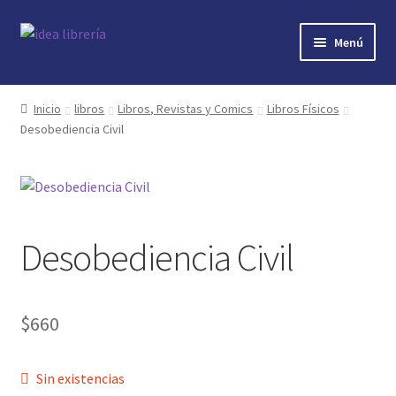
Ir
Ir
Menú
a
al
la
contenido
Inicio
navegación
Inicio
libros
Libros, Revistas y Comics
Libros Físicos
Desobediencia Civil
contacto
libros
mi cuenta
Desobediencia Civil
nosotros
novedades
$
660
preguntas
Sin existencias