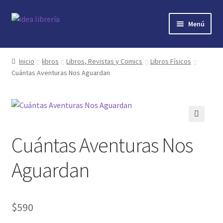
Ir
Ir
Menú
a
al
la
contenido
Inicio
navegación
Inicio
libros
Libros, Revistas y Comics
Libros Físicos
Cuántas Aventuras Nos Aguardan
contacto
libros
mi cuenta
🔍
Cuántas Aventuras Nos
nosotros
Aguardan
novedades
$
590
preguntas