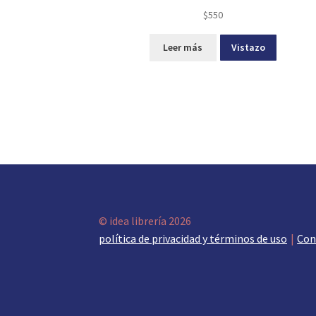
$
550
Leer más
Vistazo
© idea librería 2026
política de privacidad y términos de uso
Con