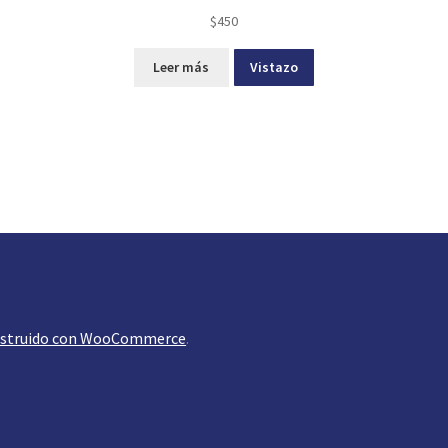
$
450
Leer más
Vistazo
struido con WooCommerce
.