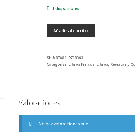
1 disponibles
Controlar
Añadir al carrito
Y
Proteger
cantidad
SKU:
9788419719393
Categorías:
Libros Físicos
,
Libros, Revistas y C
Valoraciones
No hay valoraciones aún.