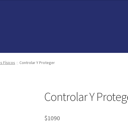
vedades
vedades
preguntas
preguntas
os Físicos
Controlar Y Proteger
Controlar Y Proteg
$
1090