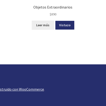
Objetos Extraordinarios
$
890
Leer más
Vistazo
struido con WooCommerce
.