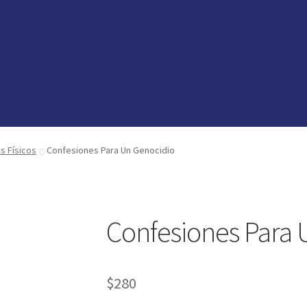
vedades
vedades
preguntas
preguntas
os Físicos
Confesiones Para Un Genocidio
Confesiones Para 
$
280