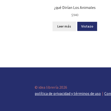
¿qué Dirían Los Animales
$
940
Leer más
Vistazo
© idea librería 2026
política de privacidad y términos de uso
Con