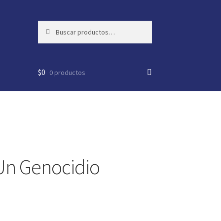
Buscar
Buscar
por:
$
0
0 productos
Un Genocidio