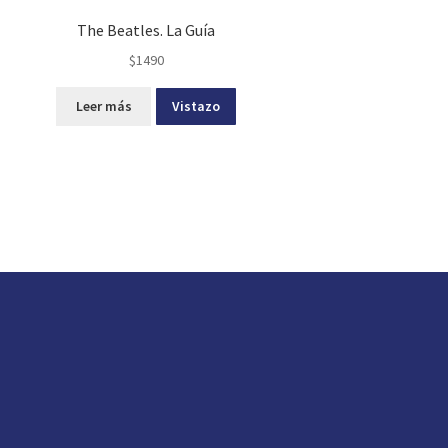
The Beatles. La Guía
$
1490
Leer más
Vistazo