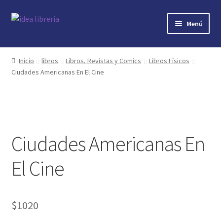
Ir
Ir
Menú
a
al
la
contenido
Inicio
navegación
Inicio
libros
Libros, Revistas y Comics
Libros Físicos
Ciudades Americanas En El Cine
contacto
libros
mi cuenta
Ciudades Americanas En
nosotros
El Cine
novedades
$
1020
preguntas