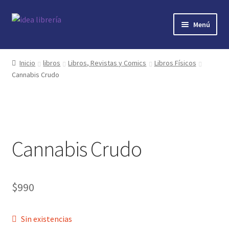
Ir
Ir
Menú
a
al
la
contenido
Inicio
navegación
Inicio
libros
Libros, Revistas y Comics
Libros Físicos
Cannabis Crudo
contacto
libros
mi cuenta
Cannabis Crudo
nosotros
novedades
$
990
preguntas
Sin existencias