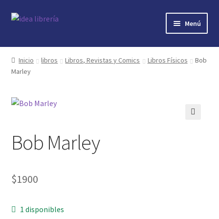
Ir
Ir
Menú
a
al
la
contenido
Inicio
navegación
Inicio
libros
Libros, Revistas y Comics
Libros Físicos
Bob
Marley
contacto
libros
mi cuenta
🔍
Bob Marley
nosotros
novedades
$
1900
preguntas
1 disponibles