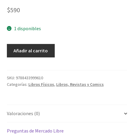
$
590
1 disponibles
Basada
Añadir al carrito
En
Hechos
Reales
cantidad
SKU:
9788433999610
Categorías:
Libros Físicos
,
Libros, Revistas y Comics
Valoraciones (0)
Preguntas de Mercado Libre