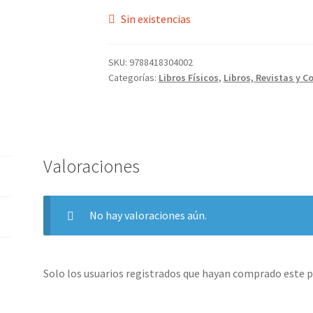
Sin existencias
SKU:
9788418304002
Categorías:
Libros Físicos
,
Libros, Revistas y C
Valoraciones
No hay valoraciones aún.
Solo los usuarios registrados que hayan comprado este 