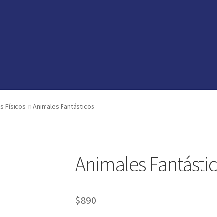
vedades
vedades
preguntas
preguntas
os Físicos
Animales Fantásticos
Animales Fantásti
$
890